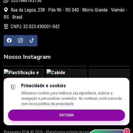
5551986163736
Rua da Lagoa, 238 · Pda 96 - RS 040 · Morro Grande · Viamão -
RS · Brasil
CNPJ: 32.023.430001-042
Nosso Instagram
Privacidade e cookies
Utilizamos cookies para melhorar sua experiência, analisar a
@lillipe.estamparia
navegação e personalizar conteúdos. Ao continuar, você concorda
com nossa política de privacidade.
Compre em até 12x · Pix · Cartão · Mercado Pago
ENTENDI
Presentes POA © 2026 - Plataforma própria desenvolvida com IA ChatGPT