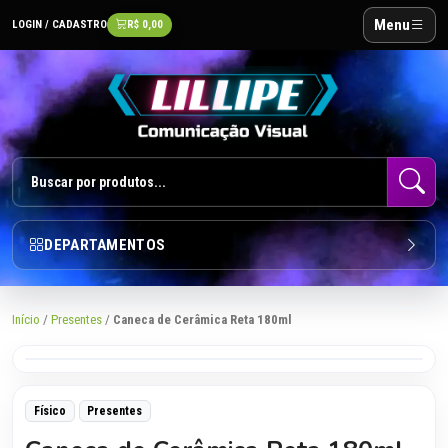
Menu
LOGIN / CADASTRO
R$ 0,00
DEPARTAMENTOS
Início
/
Presentes
/
Caneca de Cerâmica Reta 180ml
Toque para ampliar
Físico
Presentes