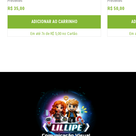
Presentes
Presentes
R$ 35,00
R$ 50,00
ADICIONAR AO CARRINHO
AD
Em até 7x de R$ 5,00 no Cartão.
Em a