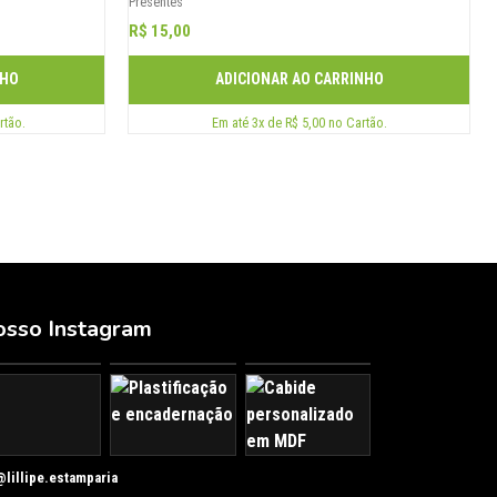
Presentes
R$ 15,00
NHO
ADICIONAR AO CARRINHO
rtão.
Em até 3x de R$ 5,00 no Cartão.
sso Instagram
@lillipe.estamparia