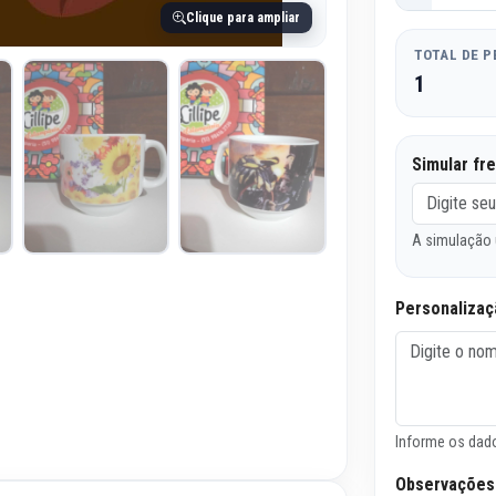
Clique para ampliar
TOTAL DE 
1
Simular fr
A simulação 
Personalizaç
Informe os dado
Observações