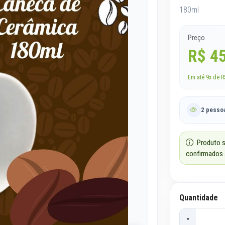
180ml
Preço
R$ 4
Em até 9x de R$
2 pessoa
Produto s
confirmados 
Quantidade
-