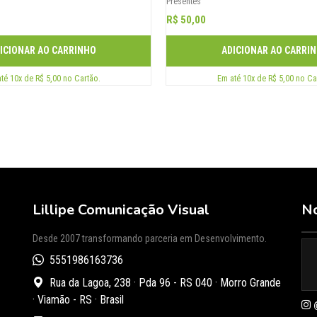
Presentes
R$ 50,00
ICIONAR AO CARRINHO
ADICIONAR AO CARRI
té 10x de R$ 5,00 no Cartão.
Em até 10x de R$ 5,00 no Ca
Lillipe Comunicação Visual
No
Desde 2007 transformando parceria em Desenvolvimento.
5551986163736
Rua da Lagoa, 238 · Pda 96 - RS 040 · Morro Grande
· Viamão - RS · Brasil