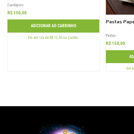
Cardápios
R$ 150,00
Pastas Pape
ADICIONAR AO CARRINHO
Pastas
Em até 12x de R$ 12,50 no Cartão.
R$ 150,00
AD
Em a