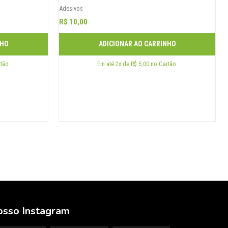
Adesivos
R$ 10,00
NHO
ADICIONAR AO CARRINHO
tão.
Em até 2x de R$ 5,00 no Cartão.
sso Instagram